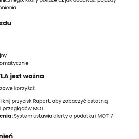
nicznego, który pokaże Ci, jak dodawać pojazdy 
nienia.
zdu
jny
utomatycznie
VLA jest ważna
zowe korzyści:
Kliknij przycisk Raport, aby zobaczyć ostatnią 
 i przeglądów MOT.
enia:
 System ustawia alerty o podatku i MOT 7 
nień