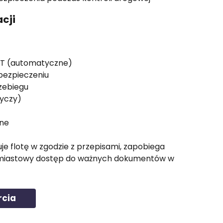
acji
OT (automatyczne)
bezpieczeniu
rzebiegu
tyczy)
dne
e flotę w zgodzie z przepisami, zapobiega 
hmiastowy dostęp do ważnych dokumentów w 
rcia