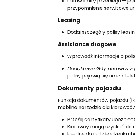
Ustaw limity przebiegu — jeśl
przypomnienie serwisowe ur
Leasing
Dodaj szczegóły polisy leasi
Assistance drogowe
Wprowadź informacje o polis
Dodatkowo:
 Gdy kierowcy zg
polisy pojawią się na ich tele
Dokumenty pojazdu
Funkcja dokumentów pojazdu (iko
mobilne narzędzie dla kierowców
Prześlij certyfikaty ubezpie
Kierowcy mogą uzyskać do ni
Idealne do potwierdzenia ub