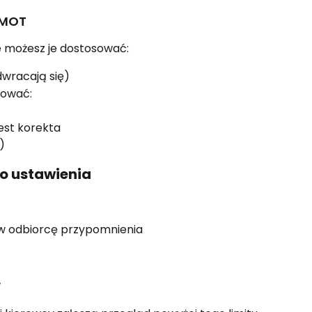
 MOT
e możesz je dostosować:
dwracają się)
tować:
est korekta
)
o ustawienia
taw odbiorcę przypomnienia
w