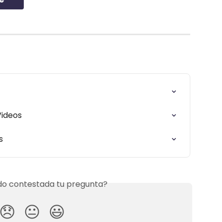
Videos
s
o contestada tu pregunta?
😞
😐
😃