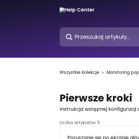
Przejdź do głównej zawartości
Przeszukaj artykuły...
Wszystkie kolekcje
Monitoring po
Pierwsze kroki
Instrukcja wstępnej konfigurac
Liczba artykułów: 5
Poruszanie się po ekranie g