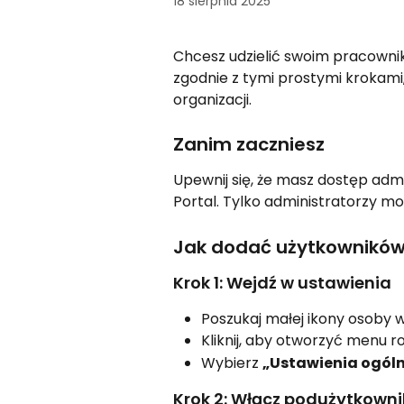
18 sierpnia 2025
Chcesz udzielić swoim pracowni
zgodnie z tymi prostymi krokam
organizacji.
Zanim zaczniesz
Upewnij się, że masz dostęp adm
Portal. Tylko administratorzy 
Jak dodać użytkownikó
Krok 1: Wejdź w ustawienia
Poszukaj małej ikony osoby
Kliknij, aby otworzyć menu r
Wybierz 
„Ustawienia ogól
Krok 2: Włącz podużytkown