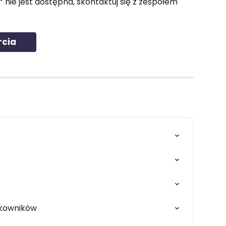
”
 nie jest dostępna, skontaktuj się z zespołem 
rcia
tkowników