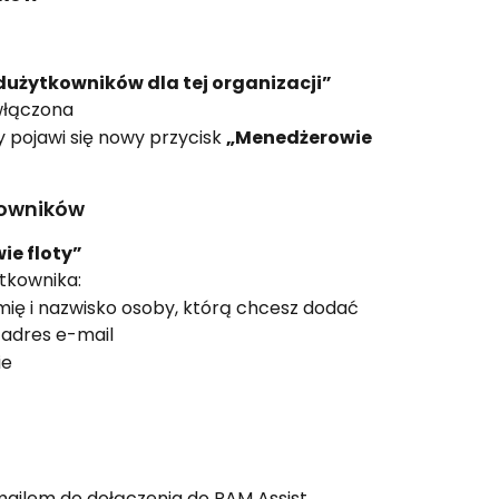
dużytkowników dla tej organizacji”
 włączona
 pojawi się nowy przycisk 
„Menedżerowie 
kowników
ie floty”
tkownika:
imię i nazwisko osoby, którą chcesz dodać
 adres e-mail
ie
ailem do dołączenia do RAM Assist