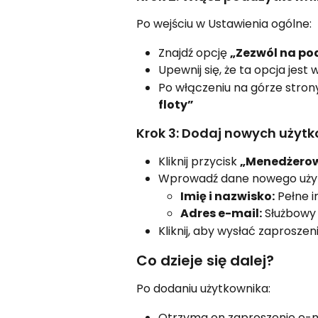
Po wejściu w Ustawienia ogólne:
Znajdź opcję 
„Zezwól na po
Upewnij się, że ta opcja jest
Po włączeniu na górze strony
floty”
Krok 3: Dodaj nowych użyt
Kliknij przycisk 
„Menedżerow
Wprowadź dane nowego uży
Imię i nazwisko:
 Pełne 
Adres e-mail:
 Służbowy
Kliknij, aby wysłać zaproszen
Co dzieje się dalej?
Po dodaniu użytkownika:
Otrzyma on zaproszenie e-m