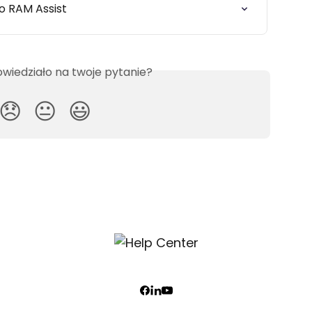
 RAM Assist
wiedziało na twoje pytanie?
😞
😐
😃