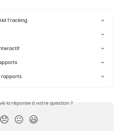
RAM Tracking
nteractif
rapports
s rapports
é la réponse à votre question ?
😞
😐
😃