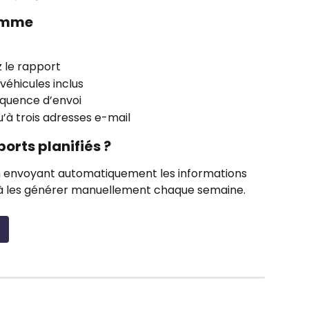
ramme
z le rapport
 véhicules inclus
réquence d’envoi
qu’à trois adresses e-mail
ports planifiés ?
n envoyant automatiquement les informations 
r à les générer manuellement chaque semaine.